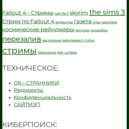
the sims 3
Fallout 4 - Стримы
skyrim
half life 2
Стрим по Fallout 4
газета
видеоигры
игры
картотека
космические рейнджеры
летсплеи
микроблог
перезалив
расписание
рейнджеры 2
статья
стримы
трансляции
фои
шутеры
ТЕХНИЧЕСКОЕ:
QR – СТРАННИКИ
Редиректы
Конфиденциальность
САЙТМЭП
КИБЕРПОИСК: