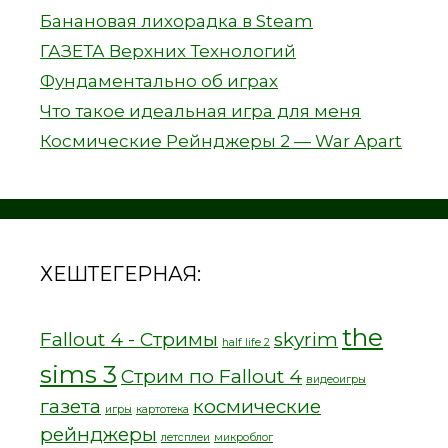
Банановая лихорадка в Steam
ГАЗЕТА Верхних Технологий
Фундаментально об играх
Что такое идеальная игра для меня
Космические Рейнджеры 2 — War Apart
ХЕШТЕГЕРНАЯ:
the
Fallout 4 - Стримы
skyrim
half life 2
sims 3
Стрим по Fallout 4
видеоигры
газета
космические
игры
картотека
рейнджеры
летсплеи
микроблог