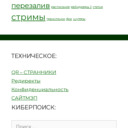
перезалив
расписание
рейнджеры 2
статья
стримы
трансляции
фои
шутеры
ТЕХНИЧЕСКОЕ:
QR – СТРАННИКИ
Редиректы
Конфиденциальность
САЙТМЭП
КИБЕРПОИСК:
Поиск: